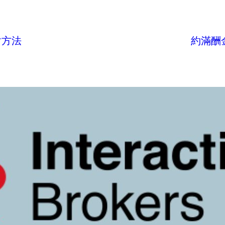
討方法
約滿酬