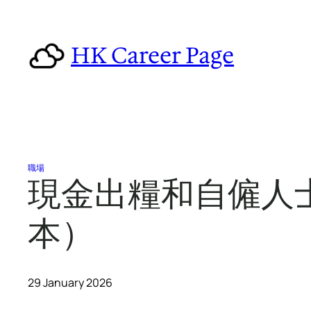
Skip
to
HK Career Page
content
職場
現金出糧和自僱人
本）
29 January 2026