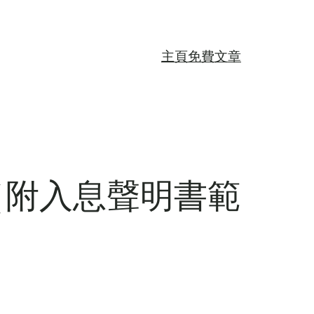
主頁
免費文章
（附入息聲明書範