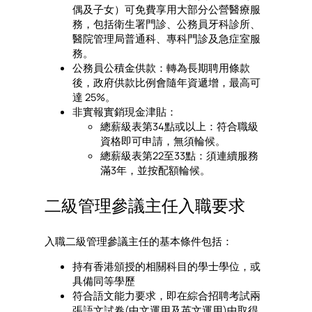
偶及子女）可免費享用大部分公營醫療服
務，包括衛生署門診、公務員牙科診所、
醫院管理局普通科、專科門診及急症室服
務。
公務員公積金供款：轉為長期聘用條款
後，政府供款比例會隨年資遞增，最高可
達 25%。
非實報實銷現金津貼：
總薪級表第34點或以上：符合職級
資格即可申請，無須輪候。
總薪級表第22至33點：須連續服務
滿3年，並按配額輪候。
二級管理參議主任入職要求
入職二級管理參議主任的基本條件包括：
持有香港頒授的相關科目的學士學位，或
具備同等學歷
符合語文能力要求，即在綜合招聘考試兩
張語文試卷(中文運用及英文運用)中取得