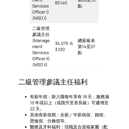
83,140
Services
點
Officer I)
(MSO I)
二級管理
參議主任
(Manage
總薪級表
34,075−6
ment
第14至27
3,100
Services
點
Officer II)
(MSO II)
二級管理參議主任福利
有薪年假：新入職每年享有 18 天，服務滿
10 年或以上（或跳升至首長級）可遞增至
22 天。
其他有薪假期：全薪／半薪病假、婚假、
恩恤假、分娩假等。
醫療及牙科福利：現職及合資格家屬（配