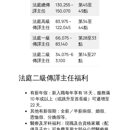
法庭總傳
130,255 –
第45至
譯主任
150,070
49點
法庭高級
83,975 –
第34至
傳譯主任
122,045
44點
法庭一級
66,075 –
第28至33
傳譯主任
83,140
點
法庭二級
34,075−6
第14至27
傳譯主任
3,100
點
法庭二級傳譯主任福利
有薪年假：新入職每年享有 18 天，服務滿
10 年或以上（或跳升至首長級）可遞增至
22 天。
其他有薪假期：全薪／半薪病假、婚假、
恩恤假、分娩假等。
醫療及牙科福利：現職及合資格家屬（配
偶及子女）可免費享用大部分公營醫療服