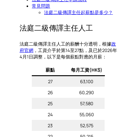
常見問題
法庭二級傳譯主任起薪點是多少？
法庭二級傳譯主任人工
法庭二級傳譯主任人工的薪酬十分透明，根據
政
府官網
，工資介乎於第14至27點，及已於2026年
4月1日調整，以下是每個薪點對應的月薪：
薪點
每月工資(HK$)
27
63,100
26
60,290
25
57,580
24
55,060
23
52,575
22
50,215