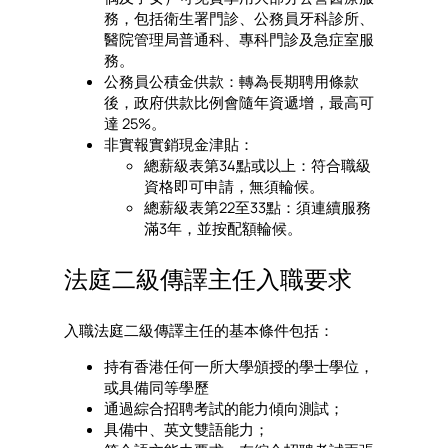
務，包括衛生署門診、公務員牙科診所、
醫院管理局普通科、專科門診及急症室服
務。
公務員公積金供款：轉為長期聘用條款
後，政府供款比例會隨年資遞增，最高可
達 25%。
非實報實銷現金津貼：
總薪級表第34點或以上：符合職級
資格即可申請，無須輪候。
總薪級表第22至33點：須連續服務
滿3年，並按配額輪候。
法庭二級傳譯主任入職要求
入職法庭二級傳譯主任的基本條件包括：
持有香港任何一所大學頒授的學士學位，
或具備同等學歷
通過綜合招聘考試的能力傾向測試；
具備中、英文雙語能力；