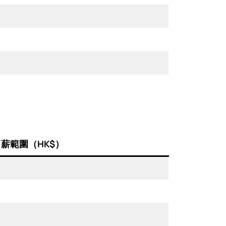
薪範圍（HK$）