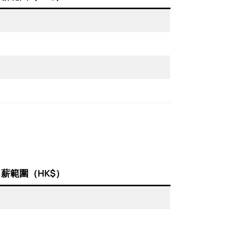
薪範圍（HK$）