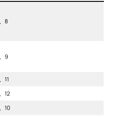
、8
、9
、11
、12
、10