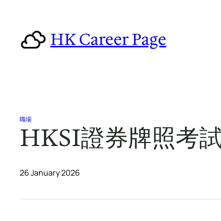
Skip
to
HK Career Page
content
職場
HKSI證券牌照考
26 January 2026