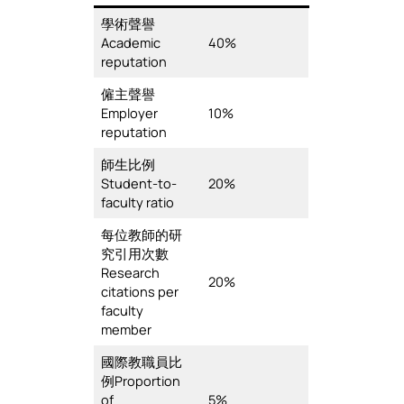
學術聲譽
Academic
40%
reputation
僱主聲譽
Employer
10%
reputation
師生比例
Student-to-
20%
faculty ratio
每位教師的研
究引用次數
Research
20%
citations per
faculty
member
國際教職員比
例Proportion
of
5%