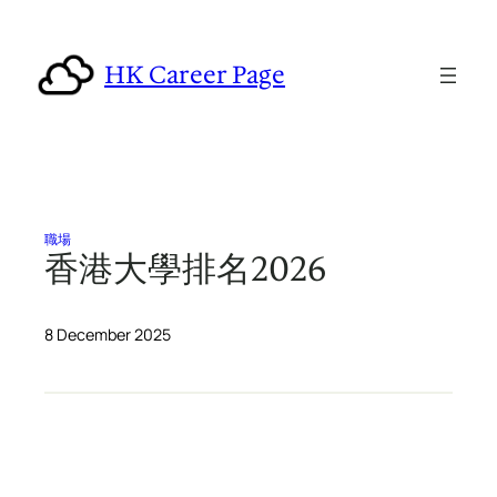
Skip
to
HK Career Page
content
職場
香港大學排名2026
8 December 2025