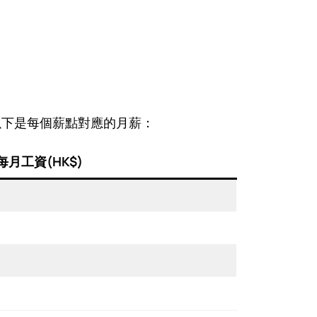
，以下是每個薪點對應的月薪：
每月工資(HK$)