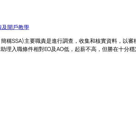
情及開戶教學
Assistant，簡稱SSA)主要職責是進行調查，收集和核實
理入職條件相對EO及AO低，起薪不高，但勝在十分穩定