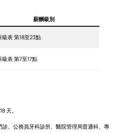
薪酬級別
級表 第18至23點
級表 第7至17點
8 天。
門診、公務員牙科診所、醫院管理局普通科、專