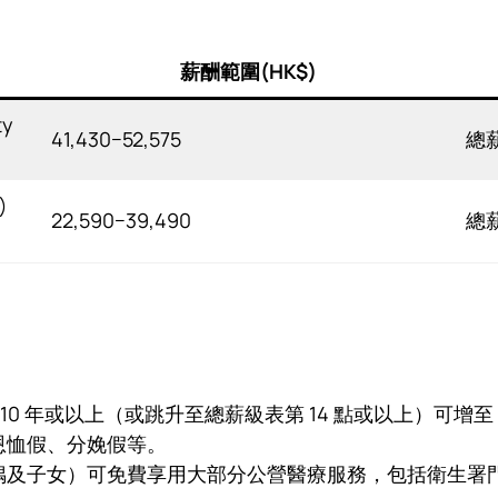
薪酬範圍(HK$)
ty
41,430−52,575
總薪
)
22,590−39,490
總薪
10 年或以上（或跳升至總薪級表第 14 點或以上）可增至 1
恩恤假、分娩假等。
偶及子女）可免費享用大部分公營醫療服務，包括衛生署