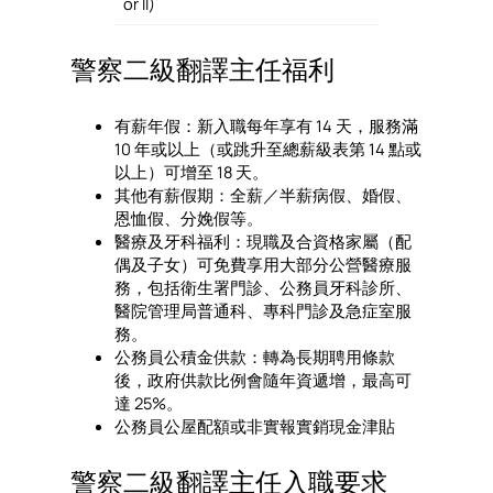
or II)
警察二級翻譯主任福利
有薪年假：新入職每年享有 14 天，服務滿
10 年或以上（或跳升至總薪級表第 14 點或
以上）可增至 18 天。
其他有薪假期：全薪／半薪病假、婚假、
恩恤假、分娩假等。
醫療及牙科福利：現職及合資格家屬（配
偶及子女）可免費享用大部分公營醫療服
務，包括衛生署門診、公務員牙科診所、
醫院管理局普通科、專科門診及急症室服
務。
公務員公積金供款：轉為長期聘用條款
後，政府供款比例會隨年資遞增，最高可
達 25%。
公務員公屋配額或非實報實銷現金津貼
警察二級翻譯主任入職要求