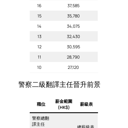
16
37,585
15
35,780
14
34,075
13
32,430
12
30,595
11
28,790
10
27,120
警察二級翻譯主任晉升前景
薪金範圍
職位
薪級表
(HK$)
警察總翻
譯主任
總薪級表