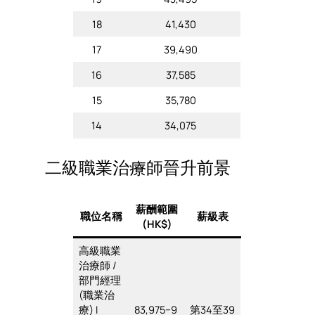
18
41,430
17
39,490
16
37,585
15
35,780
14
34,075
二級職業治療師晉升前景
薪酬範圍
職位名稱
薪級表
(HK$)
高級職業
治療師 /
部門經理
(職業治
療) I
83,975−9
第34至39