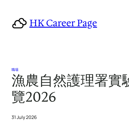
Skip
to
HK Career Page
content
職場
漁農自然護理署實
覽2026
31 July 2026