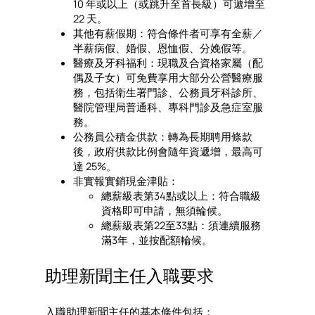
10 年或以上（或跳升至首長級）可遞增至
22 天。
其他有薪假期：符合條件者可享有全薪／
半薪病假、婚假、恩恤假、分娩假等。
醫療及牙科福利：現職及合資格家屬（配
偶及子女）可免費享用大部分公營醫療服
務，包括衛生署門診、公務員牙科診所、
醫院管理局普通科、專科門診及急症室服
務。
公務員公積金供款：轉為長期聘用條款
後，政府供款比例會隨年資遞增，最高可
達 25%。
非實報實銷現金津貼：
總薪級表第34點或以上：符合職級
資格即可申請，無須輪候。
總薪級表第22至33點：須連續服務
滿3年，並按配額輪候。
助理新聞主任入職要求
入職助理新聞主任的基本條件包括：