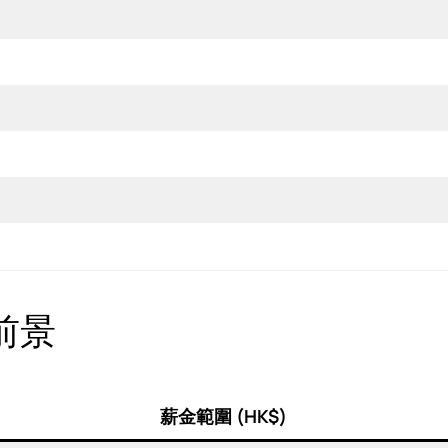
前景
薪金範圍 (HK$)