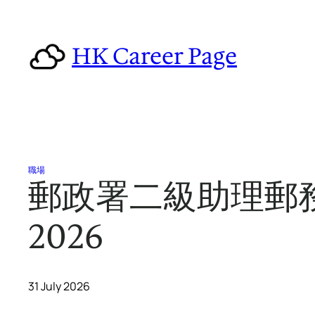
Skip
to
HK Career Page
content
職場
郵政署二級助理郵
2026
31 July 2026