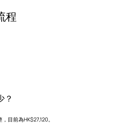
流程
少？
目前為HK$27,120。