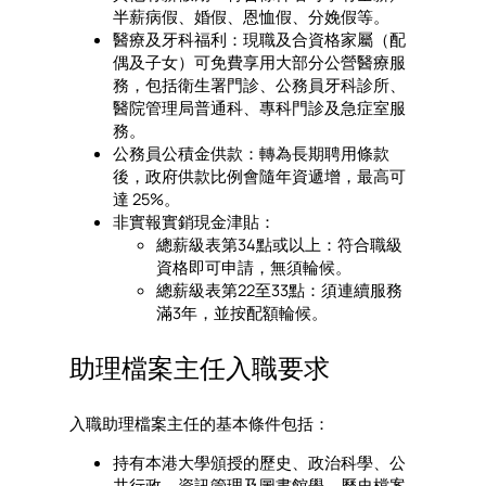
半薪病假、婚假、恩恤假、分娩假等。
醫療及牙科福利：現職及合資格家屬（配
偶及子女）可免費享用大部分公營醫療服
務，包括衛生署門診、公務員牙科診所、
醫院管理局普通科、專科門診及急症室服
務。
公務員公積金供款：轉為長期聘用條款
後，政府供款比例會隨年資遞增，最高可
達 25%。
非實報實銷現金津貼：
總薪級表第34點或以上：符合職級
資格即可申請，無須輪候。
總薪級表第22至33點：須連續服務
滿3年，並按配額輪候。
助理檔案主任入職要求
入職助理檔案主任的基本條件包括：
持有本港大學頒授的歷史、政治科學、公
共行政、資訊管理及圖書館學、歷史檔案