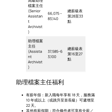
高級助理
檔案主任
(Senior
總薪級表
66,075 –
Assistan
第28至33
83,140
t
點
Archivist
)
助理檔案
主任
總薪級表
(Assista
37,585−6
第16至27
nt
3,100
點
Archivist
)
助理檔案主任福利
有薪年假：新入職每年享有 18 天，服務滿
10 年或以上（或跳升至首長級）可遞增至
22 天。
其他有薪假期：符合條件者可享有全薪／