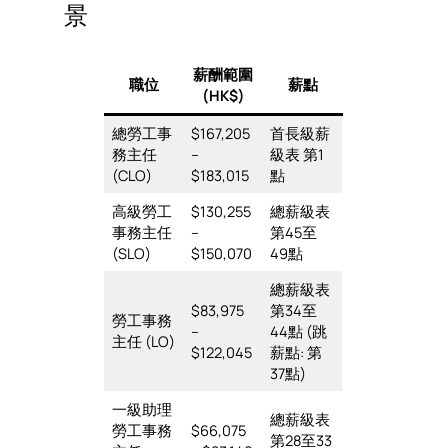
景
薪酬範圍
職位
薪點
(HK$)
總勞工事
$167,205
首長級薪
務主任
–
級表 第1
(CLO)
$183,015
點
高級勞工
$130,255
總薪級表
事務主任
–
第45至
(SLO)
$150,070
49點
總薪級表
$83,975
第34至
勞工事務
–
44點 (跳
主任 (LO)
$122,045
薪點: 第
37點)
一級助理
總薪級表
勞工事務
$66,075
第28至33