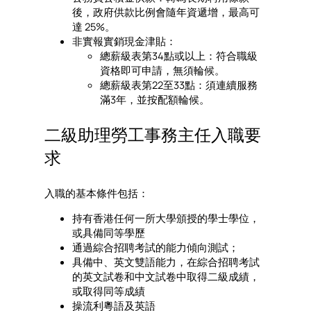
後，政府供款比例會隨年資遞增，最高可
達 25%。
非實報實銷現金津貼：
總薪級表第34點或以上：符合職級
資格即可申請，無須輪候。
總薪級表第22至33點：須連續服務
滿3年，並按配額輪候。
二級助理勞工事務主任入職要
求
入職的基本條件包括：
持有香港任何一所大學頒授的學士學位，
或具備同等學歷
通過綜合招聘考試的能力傾向測試；
具備中、英文雙語能力，在綜合招聘考試
的英文試卷和中文試卷中取得二級成績，
或取得同等成績
操流利粵語及英語