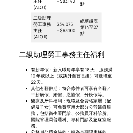
主任
– $83,140
點
(ALO I)
二級助理
總薪級表
勞工事務
$34,075
第14至27
主任
– $63,100
點
(ALO II)
二級助理勞工事務主任福利
有薪年假：新入職每年享有 18 天，服務滿
10 年或以上（或跳升至首長級）可遞增至
22 天。
其他有薪假期：符合條件者可享有全薪／
半薪病假、婚假、恩恤假、分娩假等。
醫療及牙科福利：現職及合資格家屬（配
偶及子女）可免費享用大部分公營醫療服
務，包括衛生署門診、公務員牙科診所、
醫院管理局普通科、專科門診及急症室服
務。
公務員公積金供款：轉為長期聘用條款