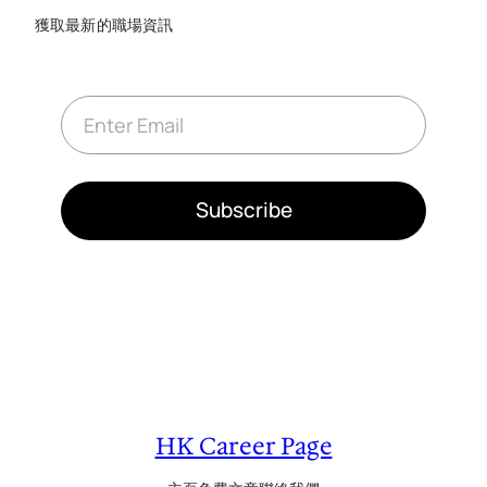
獲取最新的職場資訊
E
m
a
i
l
*
Subscribe
HK Career Page